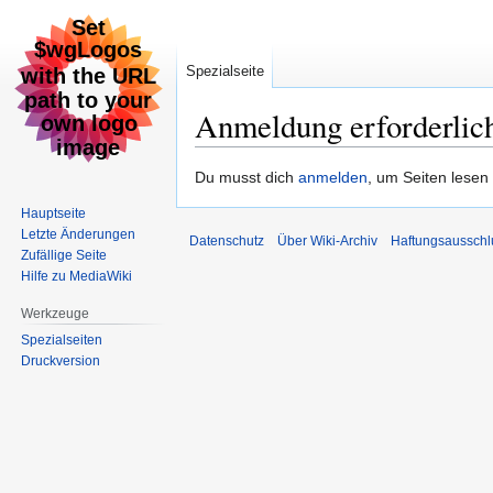
Spezialseite
Anmeldung erforderlic
Zur
Zur
Du musst dich
anmelden
, um Seiten lesen
Navigation
Suche
Hauptseite
springen
springen
Letzte Änderungen
Datenschutz
Über Wiki-Archiv
Haftungsausschl
Zufällige Seite
Hilfe zu MediaWiki
Werkzeuge
Spezialseiten
Druckversion